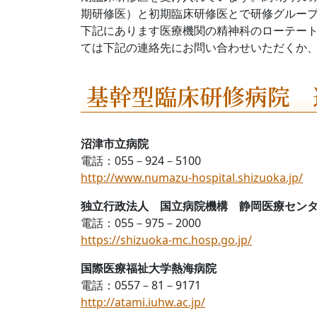
期研修医）と初期臨床研修医とで研修グルー
下記にあります医療機関の精神科のローテー
ては下記の連絡先にお問い合わせいただくか、
基幹型臨床研修病院 
沼津市立病院
電話：055－924－5100
http://www.numazu-hospital.shizuoka.jp/
独立行政法人 国立病院機構 静岡医療セン
電話：055－975－2000
https://shizuoka-mc.hosp.go.jp/
国際医療福祉大学熱海病院
電話：0557－81－9171
http://atami.iuhw.ac.jp/