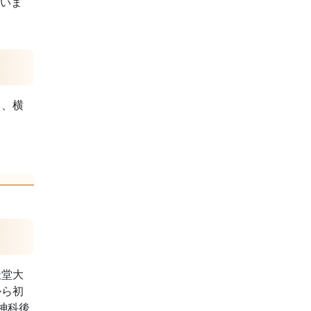
ていま
て、横
天堂大
から初
神科後