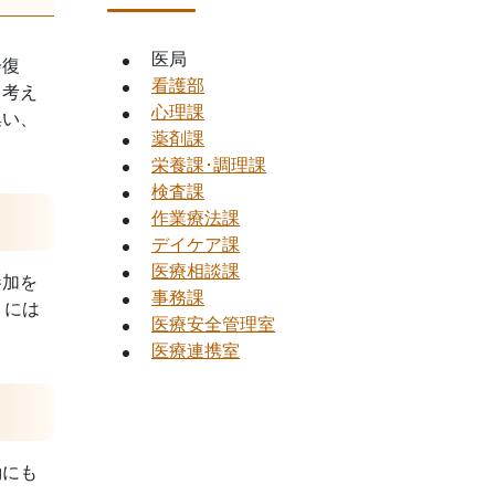
医局
会復
看護部
と考え
心理課
集い、
薬剤課
栄養課･調理課
検査課
作業療法課
デイケア課
医療相談課
参加を
事務課
）には
医療安全管理室
医療連携室
動にも