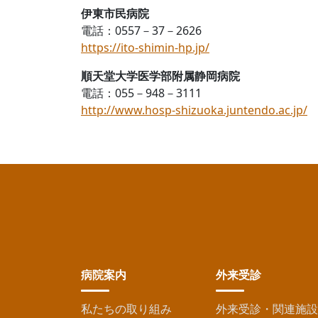
伊東市民病院
電話：0557－37－2626
https://ito-shimin-hp.jp/
順天堂大学医学部附属静岡病院
電話：055－948－3111
http://www.hosp-shizuoka.juntendo.ac.jp/
病院案内
外来受診
私たちの取り組み
外来受診・関連施設