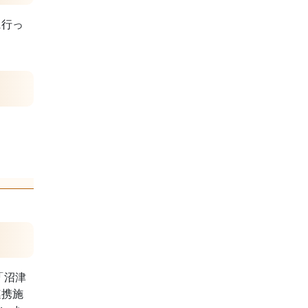
に行っ
「沼津
連携施