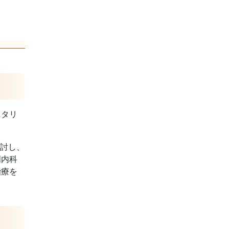
ニタリ
検討し、
門内科
治療を