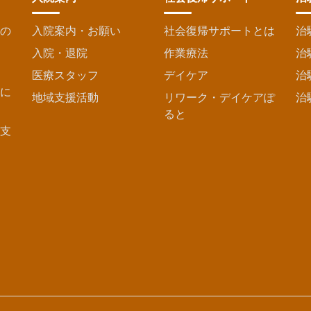
の
入院案内・お願い
社会復帰サポートとは
治
入院・退院
作業療法
治
医療スタッフ
デイケア
治
に
地域支援活動
リワーク・デイケアぽ
治
ると
支