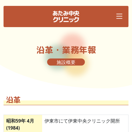
沿革・業務年報
施設概要
沿革
昭和59年 4月
伊東市にて伊東中央クリニック開所
(1984)